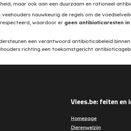
igheid, maar ook aan een duurzaam en rationeel antibio
en veehouders nauwkeurig de regels om de voedselveili
gerespecteerd, waardoor er
geen antibiotica­resten in
dersteunen een verantwoord antibioticabeleid binnen 
eehouders richting een toekomstgericht antibioticagebr
Vlees.be: feiten en 
Homepage
Dierenwelzijn