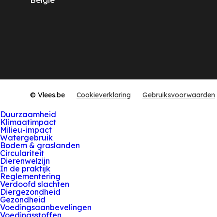
© Vlees.be
Cookieverklaring
Gebruiksvoorwaarden
Duurzaamheid
Klimaatimpact
Milieu-impact
Watergebruik
Bodem & graslanden
Circulariteit
Dierenwelzijn
In de praktijk
Reglementering
Verdoofd slachten
Diergezondheid
Gezondheid
Voedingsaanbevelingen
Voedingsstoffen