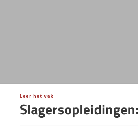
Slagersopleidingen
Leer het vak
Slagersopleidingen: