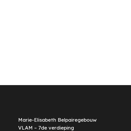
adviseert en bedient de klanten.
onze onl
Rund- of varkensvlees,
ben je vr
schapenvlees of gevogelte; je
en comf
weet letterlijk wat voor vlees je
je wil.
in de kuip hebt. Ook charcuterie
en traiteurproducten kun je
klaarmaken. Zowel in
ambachtelijke winkels, als in
supermarkten kun je aan de slag.
Marie-Elisabeth Belpairegebouw
VLAM – 7de verdieping