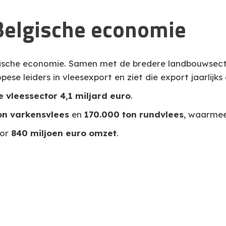
Belgische economie
elgische economie. Samen met de bredere landbouwsect
pese leiders in vleesexport en ziet die export jaarlij
 vleessector 4,1 miljard euro
.
on varkensvlees
en
170.000 ton rundvlees
, waarmee
oor
840 miljoen euro omzet
.