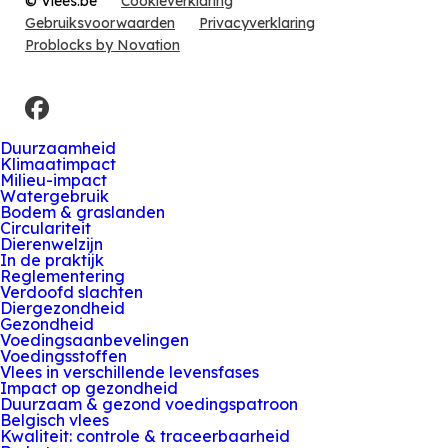
© Vlees.be
Cookieverklaring
Gebruiksvoorwaarden
Privacyverklaring
Problocks by Novation
Facebook
Duurzaamheid
Klimaatimpact
Milieu-impact
Watergebruik
Bodem & graslanden
Circulariteit
Dierenwelzijn
In de praktijk
Reglementering
Verdoofd slachten
Diergezondheid
Gezondheid
Voedingsaanbevelingen
Voedingsstoffen
Vlees in verschillende levensfases
Impact op gezondheid
Duurzaam & gezond voedingspatroon
Belgisch vlees
Kwaliteit: controle & traceerbaarheid